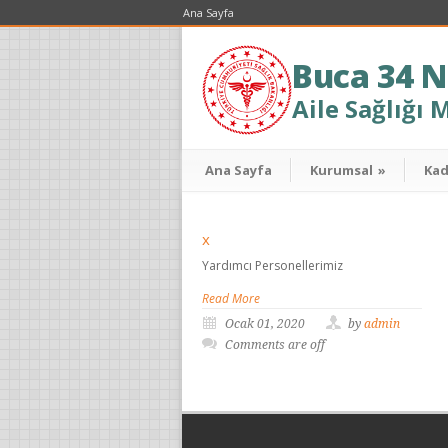
Ana Sayfa
Buca 34 N
Aile Sağlığı 
Ana Sayfa
Kurumsal
»
Ka
x
Yardımcı Personellerimiz
Read More
Ocak 01, 2020
by
admin
Comments are off