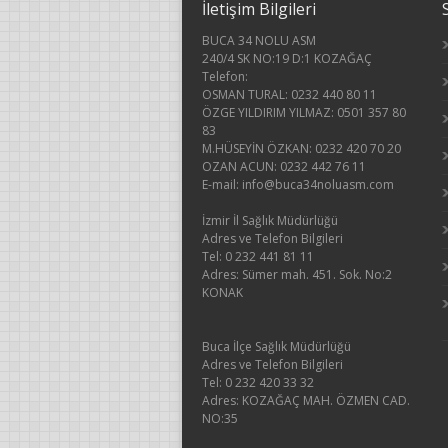
İletişim Bilgileri
BUCA 34 NOLU ASM
240/4 SK NO:19 D:1 KOZAĞAÇ
Telefon:
OSMAN TURAL: 0232 440 80 11
ÖZGE YILDIRIM YILMAZ: 0501 357 80
83
M.HÜSEYİN ÖZKAN: 0232 420 70 20
OZAN ACUN: 0232 442 76 11
E-mail: info@buca34noluasm.com
İzmir İl Sağlık Müdürlüğü
Adres ve Telefon Bilgileri
Tel: 0 232 441 81 11
Adres: Sümer mah. 451. Sok. No:2
KONAK
Buca İlçe Sağlık Müdürlüğü
Adres ve Telefon Bilgileri
Tel: 0 232 420 33 32
Adres: KOZAĞAÇ MAH. ÖZMEN CAD.
NO:35