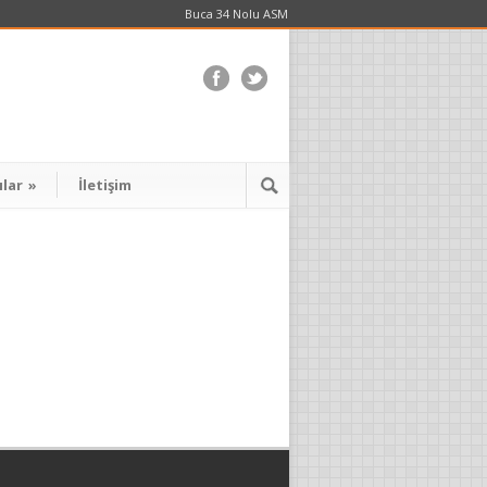
Buca 34 Nolu ASM
ılar
»
İletişim