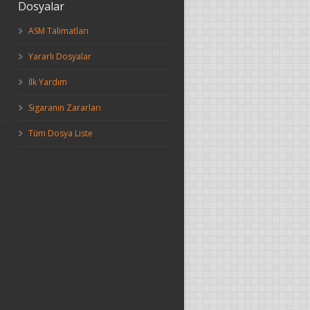
Dosyalar
ASM Talimatları
Yararlı Dosyalar
İlk Yardım
Sigaranın Zararları
Tüm Dosya Liste