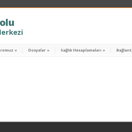
olu
Merkezi
dromuz
»
Dosyalar
»
Sağlık Hesaplamaları
»
Bağlant