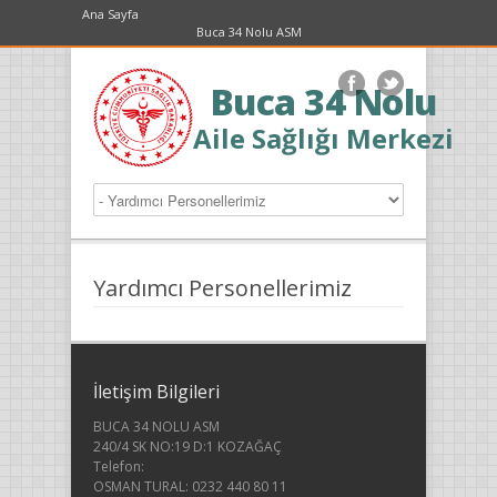
Ana Sayfa
Buca 34 Nolu ASM
Buca 34 Nolu
Aile Sağlığı Merkezi
Yardımcı Personellerimiz
İletişim Bilgileri
BUCA 34 NOLU ASM
240/4 SK NO:19 D:1 KOZAĞAÇ
Telefon:
OSMAN TURAL: 0232 440 80 11