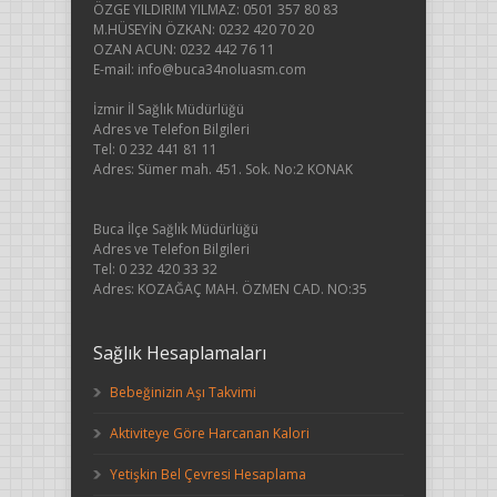
ÖZGE YILDIRIM YILMAZ: 0501 357 80 83
M.HÜSEYİN ÖZKAN: 0232 420 70 20
OZAN ACUN: 0232 442 76 11
E-mail: info@buca34noluasm.com
İzmir İl Sağlık Müdürlüğü
Adres ve Telefon Bilgileri
Tel: 0 232 441 81 11
Adres: Sümer mah. 451. Sok. No:2 KONAK
Buca İlçe Sağlık Müdürlüğü
Adres ve Telefon Bilgileri
Tel: 0 232 420 33 32
Adres: KOZAĞAÇ MAH. ÖZMEN CAD. NO:35
Sağlık Hesaplamaları
Bebeğinizin Aşı Takvimi
Aktiviteye Göre Harcanan Kalori
Yetişkin Bel Çevresi Hesaplama