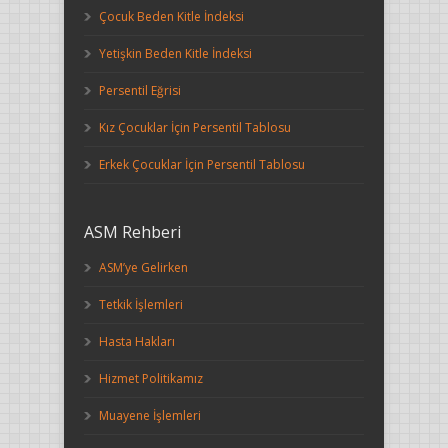
Çocuk Beden Kitle İndeksi
Yetişkin Beden Kitle İndeksi
Persentil Eğrisi
Kız Çocuklar İçin Persentil Tablosu
Erkek Çocuklar İçin Persentil Tablosu
ASM Rehberi
ASM’ye Gelirken
Tetkik İşlemleri
Hasta Hakları
Hizmet Politikamız
Muayene İşlemleri