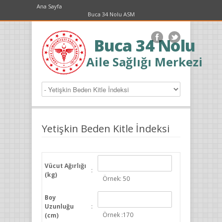
Ana Sayfa
Buca 34 Nolu ASM
Buca 34 Nolu
Aile Sağlığı Merkezi
Yetişkin Beden Kitle İndeksi
Vücut Ağırlığı
:
(kg)
Örnek: 50
Boy
Uzunluğu
:
Örnek :170
(cm)