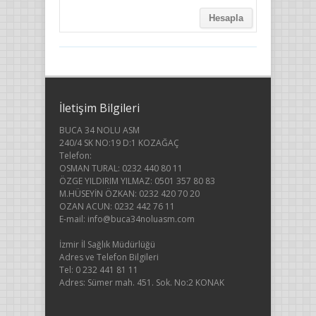
İletişim Bilgileri
BUCA 34 NOLU ASM
240/4 SK NO:19 D:1 KOZAĞAÇ
Telefon:
OSMAN TURAL: 0232 440 80 11
ÖZGE YILDIRIM YILMAZ: 0501 357 80 83
M.HÜSEYİN ÖZKAN: 0232 420 70 20
OZAN ACUN: 0232 442 76 11
E-mail: info@buca34noluasm.com
İzmir İl Sağlık Müdürlüğü
Adres ve Telefon Bilgileri
Tel: 0 232 441 81 11
Adres: Sümer mah. 451. Sok. No:2 KONAK