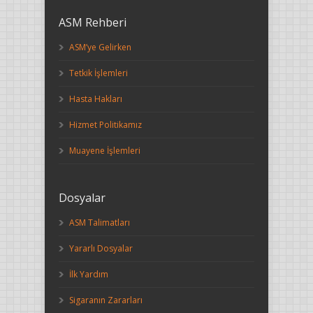
ASM Rehberi
ASM’ye Gelirken
Tetkik İşlemleri
Hasta Hakları
Hizmet Politikamız
Muayene İşlemleri
Dosyalar
ASM Talimatları
Yararlı Dosyalar
İlk Yardım
Sigaranın Zararları