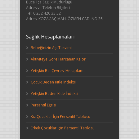
Buca İlçe Sağlık Müdürlüğü
Adres ve Telefon Bilgileri
Tel: 0 232 420 33 32
Adres: KOZAĞAÇ MAH. ÖZMEN CAD. NO:35
Sağlık Hesaplamaları
Bebeğinizin Aşı Takvimi
Aktiviteye Göre Harcanan Kalori
Yetişkin Bel Çevresi Hesaplama
Çocuk Beden Kitle İndeksi
Yetişkin Beden Kitle İndeksi
Persentil Eğrisi
Kız Çocuklar İçin Persentil Tablosu
Erkek Çocuklar İçin Persentil Tablosu